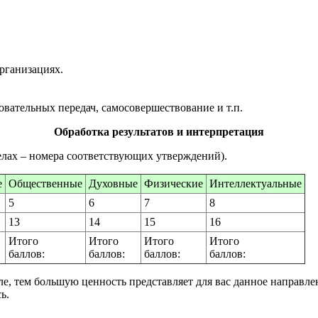
рганизациях.
овательных передач, самосовершествование и т.п.
Обработка результатов и интерпретация
елах – номера соответствующих утверждений).
е
Общественные
Духовные
Физические
Интеллектуальные
5
6
7
8
13
14
15
16
Итого
Итого
Итого
Итого
баллов:
баллов:
баллов:
баллов:
е, тем большую ценность представляет для вас данное направлен
ь.