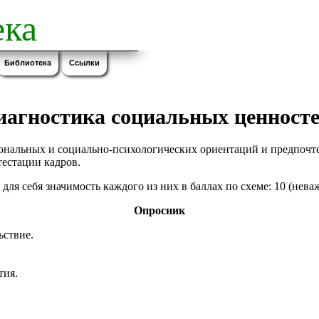
ка
Библиотека
Ссылки
иагностика социальных ценност
нальных и социально-психологических ориентаций и предпочтен
тестации кадров.
я себя значимость каждого из них в баллах по схеме: 10 (неважн
Опросник
ьствие.
тия.