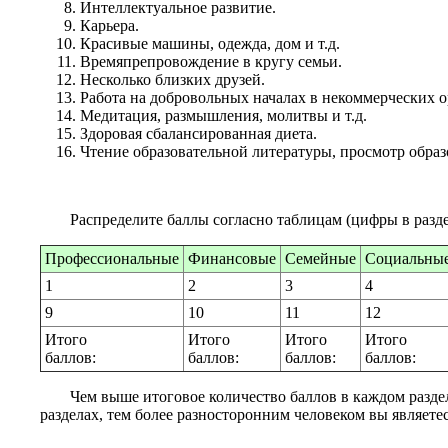
Интеллектуальное развитие.
Карьера.
Красивые машины, одежда, дом и т.д.
Времяпрепровождение в кругу семьи.
Несколько близких друзей.
Работа на добровольных началах в некоммерческих о
Медитация, размышления, молитвы и т.д.
Здоровая сбалансированная диета.
Чтение образовательной литературы, просмотр образ
Распределите баллы согласно таблицам (цифры в разд
Профессиональные
Финансовые
Семейные
Социальны
1
2
3
4
9
10
11
12
Итого
Итого
Итого
Итого
баллов:
баллов:
баллов:
баллов:
Чем выше итоговое количество баллов в каждом раздел
разделах, тем более разносторонним человеком вы являетес