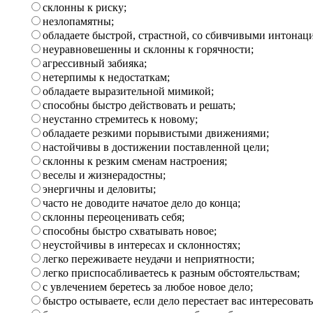
склонны к риску;
незлопамятны;
обладаете быстрой, страстной, со сбивчивыми интонац
неуравновешенны и склонны к горячности;
агрессивный забияка;
нетерпимы к недостаткам;
обладаете выразительной мимикой;
способны быстро действовать и решать;
неустанно стремитесь к новому;
обладаете резкими порывистыми движениями;
настойчивы в достижении поставленной цели;
склонны к резким сменам настроения;
веселы и жизнерадостны;
энергичны и деловиты;
часто не доводите начатое дело до конца;
склонны переоценивать себя;
способны быстро схватывать новое;
неустойчивы в интересах и склонностях;
легко переживаете неудачи и неприятности;
легко приспосабливаетесь к разным обстоятельствам;
с увлечением беретесь за любое новое дело;
быстро остываете, если дело перестает вас интересовать