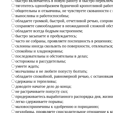
быстро включаетесь в новую работу и быстро переключа
тяготитесь однообразием будничной кропотливой работ
общительны и отзывчивы, не чувствуете скованности с
выносливы и работоспособны;
обладаете громкой, быстрой, отчетливой речью, сопр
сохраняете самообладание в неожиданной сложной обс
обладаете всегда бодрым настроением;
быстро засыпаете и пробуждаетесь;
часто не собраны, проявляете поспешность в решениях;
склонны иногда скользить по поверхности, отвлекаться;
спокойны и хладнокровны;
последовательны и обстоятельны в делах;
осторожны и рассудительны;
умеете ждать;
молчаливы и не любите попусту болтать;
обладаете спокойной, равномерной речью, с остановка
сдержаны и терпеливы;
доводите начатое дело до конца;
не растрачиваете попусту сил;
придерживаетесь выработанного распорядка дня, жизни,
легко сдерживаете порывы;
маловосприимчивы к одобрению и порицанию;
незлобивы, проявляете снисходительное отношение к ко