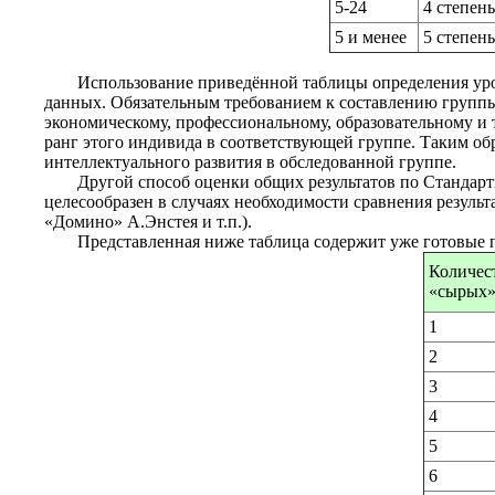
5-24
4 степень
5 и менее
5 степен
Использование приведённой таблицы определения уро
данных. Обязательным требованием к составлению группы
экономическому, профессиональному, образовательному и т
ранг этого индивида в соответствующей группе. Таким о
интеллектуального развития в обследованной группе.
Другой способ оценки общих результатов по Стандарт
целесообразен в случаях необходимости сравнения результ
«Домино» А.Энстея и т.п.).
Представленная ниже таблица содержит уже готовые 
Количес
«сырых»
1
2
3
4
5
6