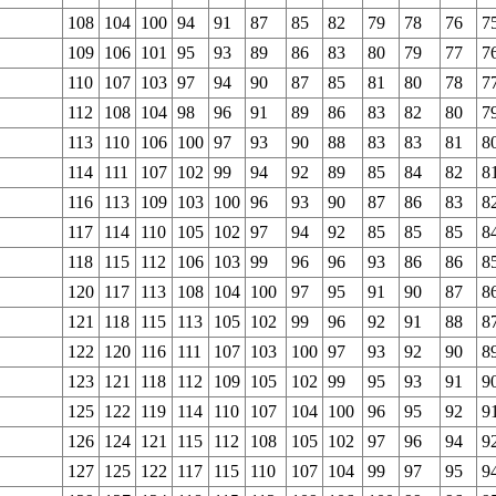
108
104
100
94
91
87
85
82
79
78
76
7
109
106
101
95
93
89
86
83
80
79
77
7
110
107
103
97
94
90
87
85
81
80
78
7
112
108
104
98
96
91
89
86
83
82
80
7
113
110
106
100
97
93
90
88
83
83
81
8
114
111
107
102
99
94
92
89
85
84
82
8
116
113
109
103
100
96
93
90
87
86
83
8
117
114
110
105
102
97
94
92
85
85
85
8
118
115
112
106
103
99
96
96
93
86
86
8
120
117
113
108
104
100
97
95
91
90
87
8
121
118
115
113
105
102
99
96
92
91
88
8
122
120
116
111
107
103
100
97
93
92
90
8
123
121
118
112
109
105
102
99
95
93
91
9
125
122
119
114
110
107
104
100
96
95
92
9
126
124
121
115
112
108
105
102
97
96
94
9
127
125
122
117
115
110
107
104
99
97
95
9