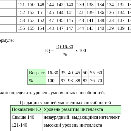
151
150
148
144
142
140
139
138
134
134
132
1
152
152
151
145
144
141
141
139
136
136
134
1
153
153
152
147
145
145
143
141
138
138
137
1
155
155
154
148
147
147
144
143
140
139
139
1
ормуле:
IQ 16-30
IQ =
x 100
%
Возраст
16-30
35
40
45
50
55
60
%
100
97
93
88
82
76
70
ожно определить уровень умственных способностей.
Градации уровней умственных способностей
Показатели IQ
Уровень развития интеллекта
Свыше 140
незаурядный, выдающийся интеллект
121-140
высокий уровень интеллекта