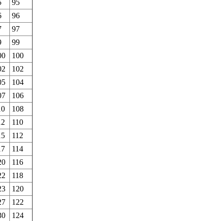
5
95
6
96
7
97
9
99
00
100
02
102
05
104
07
106
10
108
12
110
15
112
17
114
20
116
22
118
23
120
27
122
30
124