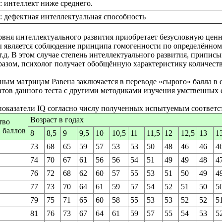
: интеллект ниже среднего.
ь: дефектная интеллектуальная способность
вня интеллектуального развития приобретает безусловную ценн
 является соблюдение принципа гомогенности по определённому 
.д. В этом случае степень интеллектуального развития, припис
бразом, психолог получает обобщённую характеристику количе
ным матрицам Равена заключается в переводе «сырого» балла в 
атов данного теста с другими методиками изучения умственных с
показатели IQ согласно числу полученных испытуемым соответс
Возраст в годах
тво
 баллов
8
8,5
9
9,5
10
10,5
11
11,5
12
12,5
13
1
73
68
65
59
57
53
53
50
48
46
46
4
74
70
67
61
56
56
54
51
49
49
48
4
76
72
68
62
60
57
55
53
51
50
49
4
77
73
70
64
61
59
57
54
52
51
50
5
79
75
71
65
60
58
55
53
53
52
52
5
81
76
73
67
64
61
59
57
55
54
53
5