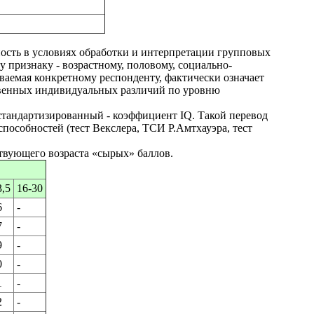
ость в условиях обработки и интерпретации групповых
признаку - возрастному, половому, социально-
ываемая конкретному респонденту, фактически означает
ственных индивидуальных различий по уровню
стандартизированный - коэффициент IQ. Такой перевод
пособностей (тест Векслера, ТСИ Р.Амтхауэра, тест
твующего возраста «сырых» баллов.
3,5
16-30
6
-
7
-
9
-
0
-
1
-
2
-