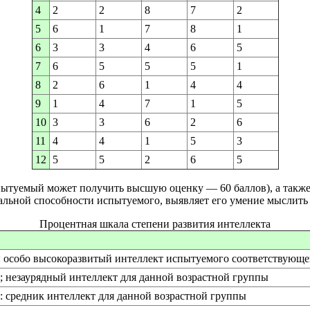
4
2
2
8
7
2
5
6
1
7
8
1
6
3
3
4
6
5
7
6
5
5
5
1
8
2
6
1
4
4
9
1
4
7
1
5
10
3
3
6
2
6
11
4
4
1
5
3
12
5
5
2
6
5
ытуемый может получить высшую оценку — 60 баллов), а также
альной способности испытуемого, выявляет его умение мыслить
Процентная шкала степени развития интеллекта
ь: особо высокоразвитый интеллект испытуемого соответствующ
ь; незаурядный интеллект для данной возрастной группы
ь: средник интеллект для данной возрастной группы