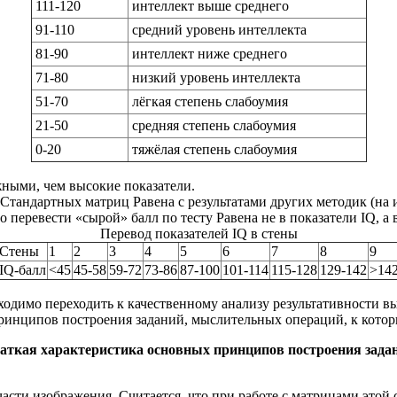
111-120
интеллект выше среднего
91-110
средний уровень интеллекта
81-90
интеллект ниже среднего
71-80
низкий уровень интеллекта
51-70
лёгкая степень слабоумия
21-50
средняя степень слабоумия
0-20
тяжёлая степень слабоумия
жными, чем высокие показатели.
Стандартных матриц Равена с результатами других методик (на 
 перевести «сырой» балл по тесту Равена не в показатели IQ, а 
Перевод показателей IQ в стены
Стены
1
2
3
4
5
6
7
8
9
IQ-балл
<45
45-58
59-72
73-86
87-100
101-114
115-128
129-142
>14
бходимо переходить к качественному анализу результативности в
ринципов построения заданий, мыслительных операций, к котор
аткая характеристика основных принципов построения зада
части изображения. Считается, что при работе с матрицами это