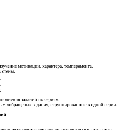
изучение мотивации, характера, темперамента,
в стены.
2
ыполнения заданий по сериям.
ым «обращены» задания, сгруппированные в одной серии.
ний
й серии реализуются следующие основные мыслительные