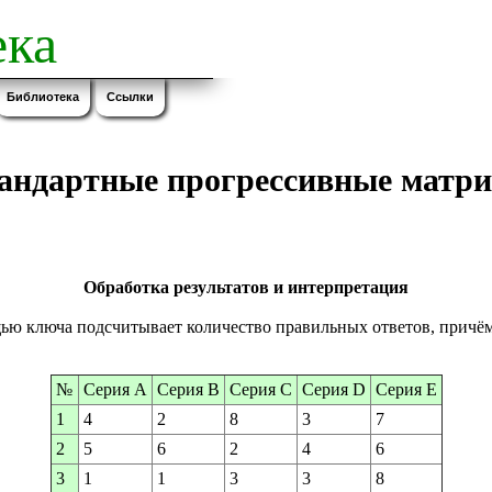
ка
Библиотека
Ссылки
андартные прогрессивные матр
Обработка результатов и интерпретация
ью ключа подсчитывает количество правильных ответов, причём
№
Серия А
Серия В
Серия С
Серия D
Серия Е
1
4
2
8
3
7
2
5
6
2
4
6
3
1
1
3
3
8