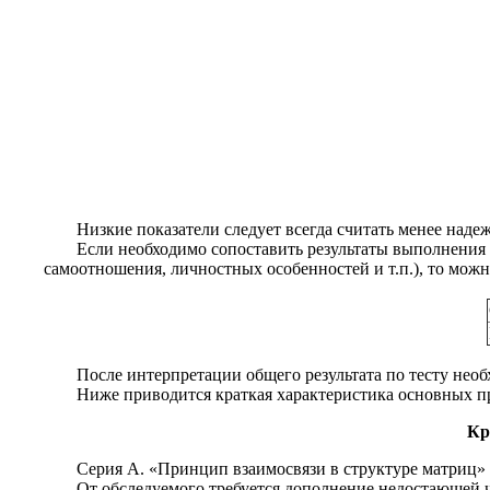
Низкие показатели следует всегда считать менее наде
Если необходимо сопоставить результаты выполнения 
самоотношения, личностных особенностей и т.п.), то можно
После интерпретации общего результата по тесту нео
Ниже приводится краткая характеристика основных п
Кр
Серия А. «Принцип взаимосвязи в структуре матриц»
От обследуемого требуется дополнение недостающей 